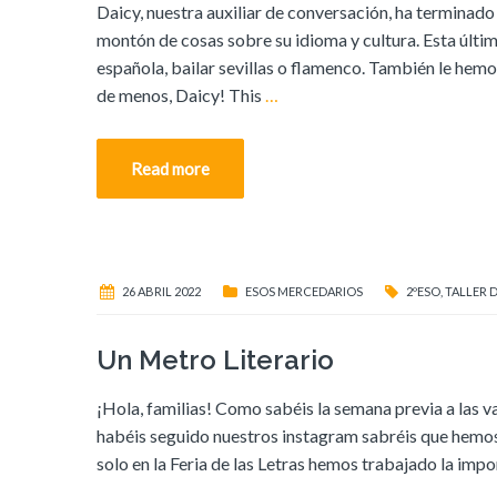
Daicy, nuestra auxiliar de conversación, ha terminad
montón de cosas sobre su idioma y cultura. Esta últ
española, bailar sevillas o flamenco. También le he
de menos, Daicy! This
…
Read more
26 ABRIL 2022
ESOS MERCEDARIOS
2ºESO
,
TALLER 
Un Metro Literario
¡Hola, familias! Como sabéis la semana previa a las v
habéis seguido nuestros instagram sabréis que hemos
solo en la Feria de las Letras hemos trabajado la impo