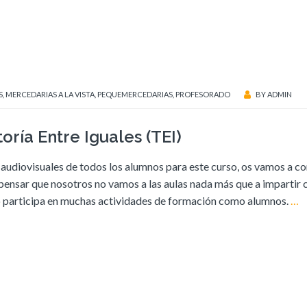
S
,
MERCEDARIAS A LA VISTA
,
PEQUEMERCEDARIAS
,
PROFESORADO
BY
ADMIN
ría Entre Iguales (TEI)
audiovisuales de todos los alumnos para este curso, os vamos a co
pensar que nosotros no vamos a las aulas nada más que a impartir c
ado participa en muchas actividades de formación como alumnos.
…