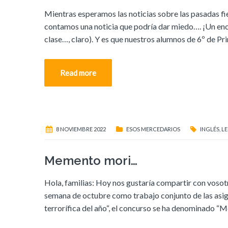
Mientras esperamos las noticias sobre las pasadas fie
contamos una noticia que podría dar miedo…. ¡Un encu
clase…, claro). Y es que nuestros alumnos de 6º de Pr
Read more
8 NOVIEMBRE 2022
ESOS MERCEDARIOS
INGLÉS
,
LE
Memento mori…
Hola, familias: Hoy nos gustaría compartir con vosotr
semana de octubre como trabajo conjunto de las asign
terrorífica del año“, el concurso se ha denominado “Me