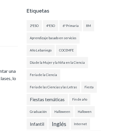
Etiquetas
2ºESO
4ºESO
6º Primaria
8M
Aprendizaje basado en servicios
Año Lebaniego
COCEMFE
Día de la Mujer y la Niña en la Ciencia
ntar una
Feria de la Ciencia
lases, lo
Feria de las Ciencias y las Letras
Fiesta
Fiestas temáticas
Fin de año
Graduación
Halloween
Hallowen
Inglés
Infantil
Internet