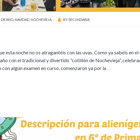
N DE AÑO
,
NAVIDAD
,
NOCHEVIEJA
BY
SECUNDARIA
que esta noche no os atragantéis con las uvas. Como ya sabéis en el
o con el tradicional y divertido “cotillón de Nochevieja“, celebra
ún con algún examen en curso, comenzaron ya por la
…