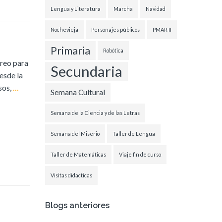
Lengua y Literatura
Marcha
Navidad
Nochevieja
Personajes públicos
PMAR II
Primaria
Robótica
creo para
Secundaria
esde la
sos,
…
Semana Cultural
Semana de la Ciencia y de las Letras
Semana del Miserio
Taller de Lengua
Taller de Matemáticas
Viaje fin de curso
Visitas didacticas
Blogs anteriores