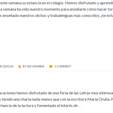
o este semana su estancia en el colegio. Hemos disfrutado y aprend
ima semana ha sido nuestro momento para enseñarle cómo hacer tort
mos enseñado nuestros dichos y trabalenguas más conocidos, ¡te e
DE LENGUA
BY
SECUNDARIA
1 COMMENT
acaciones hemos disfrutado de una Feria de las Letras muy interesan
 tenido una charla nada menos que con la escritora María Oruña. 
rtancia de la lectura y fomentado el interés de
…