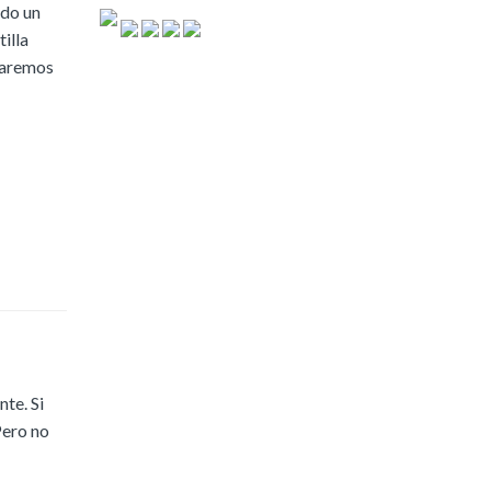
ido un
illa
charemos
te. Si
Pero no