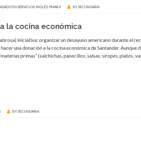
ASADO EN SERVICIOS
,
INGLÉS
,
PMAR II
BY
SECUNDARIA
ra la cocina económica
sabrosa) iniciativa: organizar un desayuno americano durante el re
o, hacer una donación a la cocina económica de Santander. Aunque d
materias primas” (salchichas, panecillos, salsas, siropes, platos, va
S
BY
SECUNDARIA