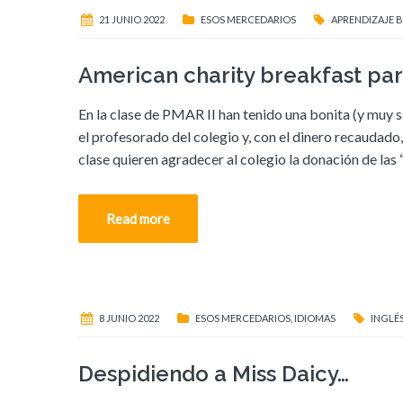
21 JUNIO 2022
ESOS MERCEDARIOS
APRENDIZAJE B
American charity breakfast pa
En la clase de PMAR II han tenido una bonita (y muy 
el profesorado del colegio y, con el dinero recaudad
clase quieren agradecer al colegio la donación de las “
Read more
8 JUNIO 2022
ESOS MERCEDARIOS
,
IDIOMAS
INGLÉ
Despidiendo a Miss Daicy…