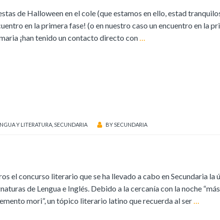
stas de Halloween en el cole (que estamos en ello, estad tranquilo
entro en la primera fase! (o en nuestro caso un encuentro en la p
imaria ¡han tenido un contacto directo con
…
NGUA Y LITERATURA
,
SECUNDARIA
BY
SECUNDARIA
os el concurso literario que se ha llevado a cabo en Secundaria la 
aturas de Lengua e Inglés. Debido a la cercanía con la noche “más
mento mori”, un tópico literario latino que recuerda al ser
…