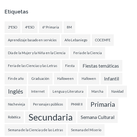
Etiquetas
2ºESO
4ºESO
6º Primaria
8M
Aprendizaje basado en servicios
Año Lebaniego
COCEMFE
Día de la Mujer y la Niña en la Ciencia
Feria de la Ciencia
Fiestas temáticas
Feria de las Ciencias y las Letras
Fiesta
Infantil
Fin de año
Graduación
Halloween
Hallowen
Inglés
Internet
Lengua y Literatura
Marcha
Navidad
Primaria
Nochevieja
Personajes públicos
PMAR II
Secundaria
Semana Cultural
Robótica
Semana de la Ciencia y de las Letras
Semana del Miserio