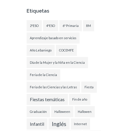
Etiquetas
2ºESO
4ºESO
6º Primaria
8M
Aprendizaje basado en servicios
Año Lebaniego
COCEMFE
Día de la Mujer y la Niña en la Ciencia
Feria de la Ciencia
Feria de las Ciencias y las Letras
Fiesta
Fiestas temáticas
Fin de año
Graduación
Halloween
Hallowen
Inglés
Infantil
Internet