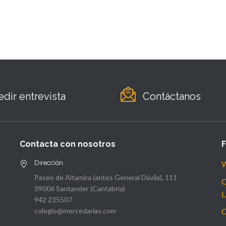
edir entrevista
Contáctanos
Contacta con nosotros
Dirección
W
Paseo de Altamira (antes General Dávila), 111
C
39006 Santander (Cantabria)
L
942 235507
colegio@mercedarias.com
C