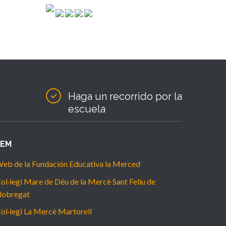
Haga un recorrido por la
escuela
FEM
eb de la Fundación Educativa la Merced
ol·legi Mare de Déu de la Mercè Sant Feliu de
lobregat
ol·legi La Mercè Martorell