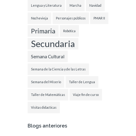
Lengua y Literatura
Marcha
Navidad
Nochevieja
Personajes públicos
PMAR II
Primaria
Robótica
Secundaria
Semana Cultural
Semana de la Ciencia y de las Letras
Semana del Miserio
Taller de Lengua
Taller de Matemáticas
Viaje fin de curso
Visitas didacticas
Blogs anteriores