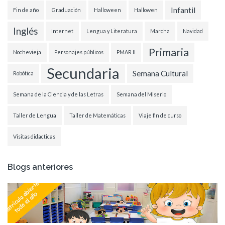
Infantil
Fin de año
Graduación
Halloween
Hallowen
Inglés
Internet
Lengua y Literatura
Marcha
Navidad
Primaria
Nochevieja
Personajes públicos
PMAR II
Secundaria
Semana Cultural
Robótica
Semana de la Ciencia y de las Letras
Semana del Miserio
Taller de Lengua
Taller de Matemáticas
Viaje fin de curso
Visitas didacticas
Blogs anteriores