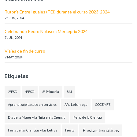
Tutoría Entre Iguales (TEI) durante el curso 2023-2024
26 JUN, 2024
Celebrando Pedro Nolasco: Merceprix 2024
7 JUN, 2024
Viajes de fin de curso
9 MAY, 2024
Etiquetas
2ºESO
4ºESO
6º Primaria
8M
Aprendizaje basado en servicios
Año Lebaniego
COCEMFE
Día de la Mujer y la Niña en la Ciencia
Feria de la Ciencia
Fiestas temáticas
Feria de las Ciencias y las Letras
Fiesta